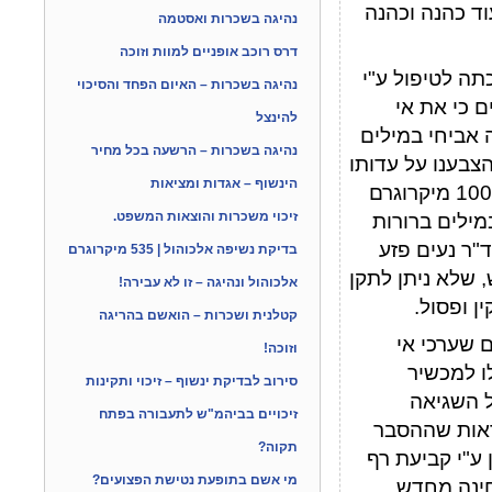
וד כהנה וכהנה
נהיגה בשכרות ואסטמה
דרס רוכב אופניים למוות וזוכה
תה לטיפול ע"י
נהיגה בשכרות – האיום הפחד והסיכוי
 כי את אי
להינצל
 אביחי במילים
נהיגה בשכרות – הרשעה בכל מחיר
ם יכול להימדד כ 700". לצד זה הצבענו על עדותו
הינשוף – אגדות ומציאות
של ראש הרשות לאומית להסמכת מעבדות שקבע במפורש ש 100 מיקרוגרם
זיכוי משכרות והוצאות המשפט.
רה במילים ברורות
837. וקביעותיו של ד"ר נעים פזע
בדיקת נשיפה אלכוהול | 535 מיקרוגרם
שלא ניתן לתקן
אלכוהול ונהיגה – זו לא עבירה!
ן ופסול.
קטלנית ושכרות – הואשם בהריגה
 שערכי אי
וזוכה!
ו למכשיר
סירוב לבדיקת ינשוף – זיכוי ותקינות
ל השגיאה
זיכויים בביהמ"ש לתעבורה בפתח
נו לראות שההסבר
תקוה?
ן שאפשר לתקן ע"י קביעת רף
מי אשם בתופעת נטישת הפצועים?
חינה מחדש