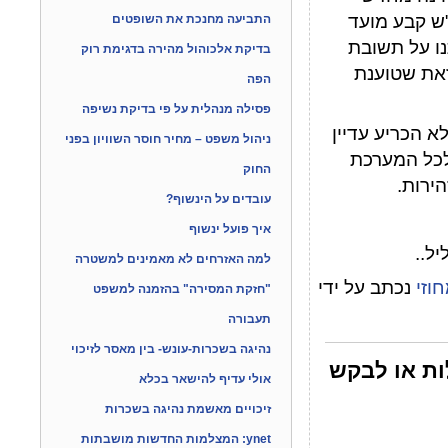
"ש קבע מועד
התביעה מחנכת את השופטים
ובתנו על תשובת
בדיקת אלכוהול מהירה בדגימת רוק
זאת שטוענת
הפה
פסילה מנהלית על פי בדיקת נשיפה
 הכריע עדיין
ניהול משפט – מחיר חוסר השוויון בפני
ה על פני הדברים שאולי יש צורך לעשות "RESET" לכל המערכת
החוק
ירות.
עובדים על הינשוף?
איך פועל ינשוף
למה האזרחים לא מאמינים למשטרה
וזי
נכתב על ידי
"חזקת המסירה" בהזמנה למשפט
תעבורה
נהיגה בשכרות-עונש- בין מאסר לזיכוי
ות או לבקש
אולי עדיף להישאר בכלא
זיכויים מאשמת נהיגה בשכרות
ynet: המצלמות החדשות מושבתות