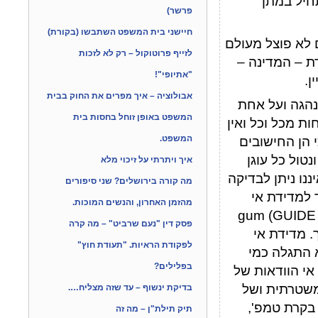
חיל במתן
פרשר)
חיישני בית המשפט השתבשו (בקורת)
לא פוצל מעולם
לזייף פרוטוקול – רק לא לזכות
ת – המדינה –
"אתיופי"!
ן.
אבולוציה – איך מפרים את החוק בבית
נהגה ועל אחת
המשפט באופן זוחל בחסות בית
ות מכל וכל ואין
המשפט.
הן החישובים
נטול כל עוגן
איך ויתרתי על זיכוי מלא
ננו ניתן לבדיקה
מה קורה בירושלים? שני סיפורים
1 הלא הוא המדריך למדידת אי
מהזמן האחרון, והנשים המוכות.
gum (GUIDE OF UNCERTAINT
פסק דין "נעם שרביט" – מה קרה
יך. מדידת אי
לפקודת הראיות. "תעודת חוץ"
א התגלה כמי
בפלילים?
אי הוודאות של
משטרתית ושל
בדיקת ינשוף – עד שזה מצליח….
בקרת טמפ',
תיק תילת"ן – מה זה