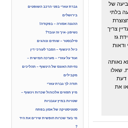
ביעה של
גברת עוזרי בפני הרכב השופטים
קביעה בלתי
בירושלים
חצוצרת
ההגנה אסורה – בפקודה!
ין צריך
נשיפון -איך זה עובד?
דידת גז
סילבסטר – שותים ונוהגים
 ודאות
כיול הינשוף – הסבר לעורכי דין
ועוד על עוזרי – מערכה חמישית –
תא נאותה
נחיתת האונס של הינשוף – תהליכים
לות. שאלו
מקבילים
או חוות דעת
תודה לך גברת עוזרי
או את
מיץ תפוזים אלכוהול שכרות וינשוף –
שטויות במיץ עגבניות
סטטיסטיקה של אסון בפתח
מי בעד שכרות חופשית שירים את היד
?