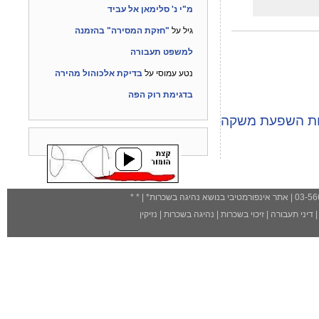
מ"י נ' סלימאן אל עביד
גיל
על
"חזקת המסירה" בהזמנה
למשפט תעבורה
נטע עמוסי
על
בדיקת אלכוהול מהירה
בדגימת רוק הפה
חת השפעת משקה
| אתר אינפורמטיבי בנושא נהיגה בשכרות
*
| *
*
דיני תעבורה
|
זיכוי בשכרות
|
נהיגה בשכרות
|
נזיקין