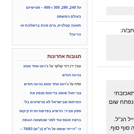
על 240, 290, 300 ו-400 – פטישיזם
בעולם המשפט
תאונה קטלנית, גרם מוות ברשלנות או
ב/ה:
הריגה?
תגובות אחרונות
עורך דין דוד קולקר
על
ג'וינט אחד מונע
נהיגה חודש
סתיו
על
ג'וינט אחד מונע נהיגה חודש
תאכזבתי
צבי סגל שופט בדימוס מנפץ את
 נפתח שום
המיתוס שבישראל לא מרשיעים בלי
ספק סביר: הרשיע בפרשת חנית קיקוס
ל הנ"ל.
ברצח ואונס עוד לפני שנמצאה הגופה
 סוף סוף.
כי "הייתי שופט
על
ת"פ (ב"ש) 76/93 –