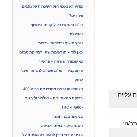
מדוע לא נאכף חוק השכרות על נהגים
צעירים?
דו"ח בינמשרדי: ליקויים בינשוף
והפעלתו
ynet ינשוף ובדיקות שכרות
כאן לוד – תן דגימת שתן לבדיקת סמים
מי שמודה ששתה – פראייר
פרוטקציה – נצ"מ שסרב לנשיפון מעל
לחוק!
השופט טננבוים מחדש את רף ה-400
 עליית
בדיקת המאפיינים – ואלכוהול בגוף
ינשוף ו- THC
בני אור בבני חושך
ב/ה:
רשמי ביקור באתר אכיפה
בכירי עורכי הדין לתעבורה מגינים על