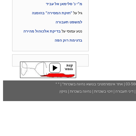
מ"י נ' סלימאן אל עביד
גיל
על
"חזקת המסירה" בהזמנה
למשפט תעבורה
נטע עמוסי
על
בדיקת אלכוהול מהירה
בדגימת רוק הפה
| אתר אינפורמטיבי בנושא נהיגה בשכרות
*
| *
*
דיני תעבורה
|
זיכוי בשכרות
|
נהיגה בשכרות
|
נזיקין