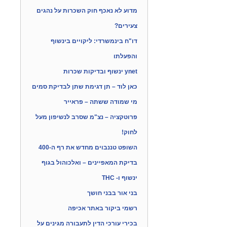
מדוע לא נאכף חוק השכרות על נהגים
צעירים?
דו"ח בינמשרדי: ליקויים בינשוף
והפעלתו
ynet ינשוף ובדיקות שכרות
כאן לוד – תן דגימת שתן לבדיקת סמים
מי שמודה ששתה – פראייר
פרוטקציה – נצ"מ שסרב לנשיפון מעל
לחוק!
השופט טננבוים מחדש את רף ה-400
בדיקת המאפיינים – ואלכוהול בגוף
ינשוף ו- THC
בני אור בבני חושך
רשמי ביקור באתר אכיפה
בכירי עורכי הדין לתעבורה מגינים על