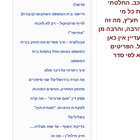
כב. החלטתי
פרשר)
 כל מי
חיישני בית המשפט השתבשו (בקורת)
 תע"ץ, מה זה
לזייף פרוטוקול – רק לא לזכות
הרבה, והרבה מן
"אתיופי"!
ין אין כאן
אבולוציה – איך מפרים את החוק בבית
. הפריטים
המשפט באופן זוחל בחסות בית
א לפי סדר
המשפט.
איך ויתרתי על זיכוי מלא
מה קורה בירושלים? שני סיפורים
מהזמן האחרון, והנשים המוכות.
פסק דין "נעם שרביט" – מה קרה
לפקודת הראיות. "תעודת חוץ"
בפלילים?
בדיקת ינשוף – עד שזה מצליח….
תיק תילת"ן – מה זה