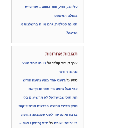
על 240, 290, 300 ו-400 – פטישיזם
בעולם המשפט
תאונה קטלנית, גרם מוות ברשלנות או
הריגה?
תגובות אחרונות
עורך דין דוד קולקר
על
ג'וינט אחד מונע
נהיגה חודש
סתיו
על
ג'וינט אחד מונע נהיגה חודש
צבי סגל שופט בדימוס מנפץ את
המיתוס שבישראל לא מרשיעים בלי
ספק סביר: הרשיע בפרשת חנית קיקוס
ברצח ואונס עוד לפני שנמצאה הגופה
כי "הייתי שופט
על
ת"פ (ב"ש) 76/93 –