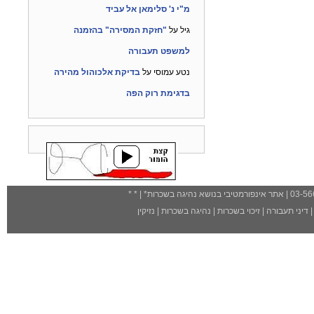
מ"י נ' סלימאן אל עביד
גיל
על
"חזקת המסירה" בהזמנה
למשפט תעבורה
נטע עמוסי
על
בדיקת אלכוהול מהירה
בדגימת רוק הפה
| אתר אינפורמטיבי בנושא נהיגה בשכרות
*
| *
*
דיני תעבורה
|
זיכוי בשכרות
|
נהיגה בשכרות
|
נזיקין