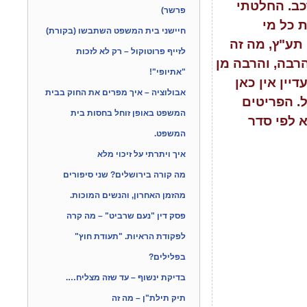
כב. החלטתי
פרשר)
 כל מי
חיישני בית המשפט השתבשו (בקורת)
 תע"ץ, מה זה
לזייף פרוטוקול – רק לא לזכות
הרבה, והרבה מן
"אתיופי"!
ין אין כאן
אבולוציה – איך מפרים את החוק בבית
. הפריטים
המשפט באופן זוחל בחסות בית
א לפי סדר
המשפט.
איך ויתרתי על זיכוי מלא
מה קורה בירושלים? שני סיפורים
מהזמן האחרון, והנשים המוכות.
פסק דין "נעם שרביט" – מה קרה
לפקודת הראיות. "תעודת חוץ"
בפלילים?
בדיקת ינשוף – עד שזה מצליח….
תיק תילת"ן – מה זה