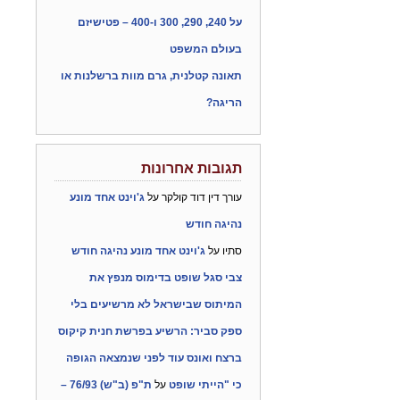
על 240, 290, 300 ו-400 – פטישיזם
בעולם המשפט
תאונה קטלנית, גרם מוות ברשלנות או
הריגה?
תגובות אחרונות
עורך דין דוד קולקר
על
ג'וינט אחד מונע
נהיגה חודש
סתיו
על
ג'וינט אחד מונע נהיגה חודש
צבי סגל שופט בדימוס מנפץ את
המיתוס שבישראל לא מרשיעים בלי
ספק סביר: הרשיע בפרשת חנית קיקוס
ברצח ואונס עוד לפני שנמצאה הגופה
כי "הייתי שופט
על
ת"פ (ב"ש) 76/93 –