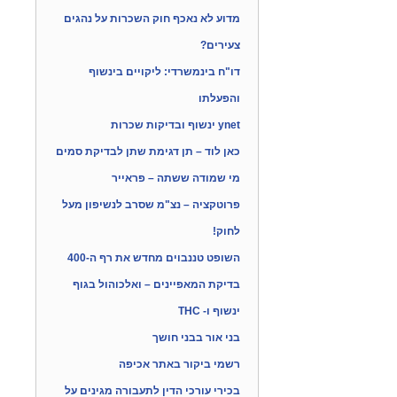
מדוע לא נאכף חוק השכרות על נהגים
צעירים?
דו"ח בינמשרדי: ליקויים בינשוף
והפעלתו
ynet ינשוף ובדיקות שכרות
כאן לוד – תן דגימת שתן לבדיקת סמים
מי שמודה ששתה – פראייר
פרוטקציה – נצ"מ שסרב לנשיפון מעל
לחוק!
השופט טננבוים מחדש את רף ה-400
בדיקת המאפיינים – ואלכוהול בגוף
ינשוף ו- THC
בני אור בבני חושך
רשמי ביקור באתר אכיפה
בכירי עורכי הדין לתעבורה מגינים על