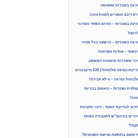
היגה בשכרות ואסטמה
רס רוכב אופניים למוות וזוכה
היגה בשכרות – האיום הפחד והסיכוי
הינצל
היגה בשכרות – הרשעה בכל מחיר
ינשוף – אגדות ומציאות
יכוי משכרות והוצאות המשפט.
יקת נשיפה אלכוהול | 535 מיקרוגרם
לכוהול ונהיגה – זו לא עבירה!
טלנית ושכרות – הואשם בהריגה
זוכה!
ירוב לבדיקת ינשוף – זיכוי ותקינות
יכויים בביהמ"ש לתעבורה בפתח
קוה?
י אשם בתופעת נטישת הפצועים?