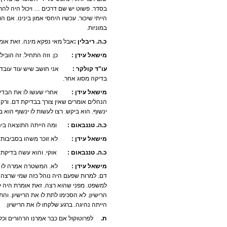
בסדר. פשוט יש שם דרכים … ויכול היה להת
הייתי שיכור. עכשיו היחסי אמון בינינו. אם 
במוניות.
כ.ה. ריבלין :
אבל מאי נפקא מינה. זאת אומ
מישאל עידן :
כן. וזה התחיל. זה הוביל א
עו"ד קולקר :
אני חושב שיש עוד עובדה אח
בדיקה מסוג אחר.
מישאל עידן :
אחרי שעשו לו את הבדיקה. ה
הנהלים אומרים שאין צורך בבדיקת דם. ורק 
ינשוף. הוא ביקש. רצו לעשות לו ינשוף הוא 
כ.ה. טננבאום :
ומה הייתה התוצאה בינ
מישאל עידן :
לא זוכר משהו בסביבות 400.
כ.ה. טננבאום :
אוקי. והוא עשה בדיקת 
מישאל עידן :
לא. המשטרה אמרה לו לא. ה
דם. למרות שפעם היה נוהל כזה שמי שרצה לע
למשפט. מפני שהוא רצה. זאת אומרת היה ק
הרישיון. לא הסכימו לתת לו את הרישיון. 
הייתה נהיגה. ברגע שלקחו לו את הרישיון.
ת.
לפרוטוקול אם כבר אמרנו הרהורים וכל ז