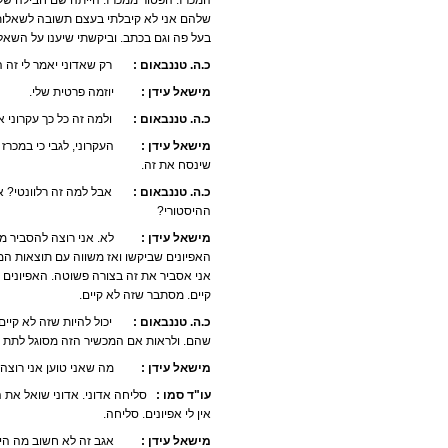
המכרז. הפטור ממכרז. הייתה שם חבילה של 
שלהם אני לא קיבלתי בעצם תשובה לשאלות 
בעל פה וגם בכתב. וביקשתי שיענו על השא
כ.ה. טננבאום :
רק שאדוני יאמר לי זה היה
מישאל עידן :
יוזמה פרטית שלי.
כ.ה. טננבאום :
ולמה זה כל כך עקרוני אם 
מישאל עידן :
העקרוני, לגבי כי במכרז הי
שינסח את זה.
כ.ה. טננבאום :
אבל למה זה רלוונטי? אתה
ההיסטורי?
מישאל עידן :
לא. אני רוצה להסביר משהו
האפיונים שביקשו ואז משווה עם תוצאות המ
אני אסביר את זה בצורה פשוטה. האפיונים
קיים. מסתבר שזה לא קיים.
כ.ה. טננבאום :
יכול להיות שזה לא קיים. 
שהם. ולראות אם המכשיר הזה מסוגל לתת 
מישאל עידן :
מה שאני טוען אני רוצה לר
עו"ד סמו :
סליחה אדוני. אדוני שואל את ה
אין לי אפיונים. סליחה.
מישאל עידן :
אגב זה לא חשוב מה היזם כו