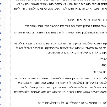
חמק ולנסוע. הוא היה בטוח שהוא לא בסדר. הוא אומר לי תשמע אבא אני לא
נ
הוא היה אומר לי אם זה כן. אז זה כן. למרות שכל פעם שיוצא כדי לשתות. היה לוקח
ד
נ
רת הוא אומר שהוא לא היה שיכור.
ל
ותי להתחיל לבדוק בעצם מה קורה עם המכשיר הזה. זאת אומרת איך.
ת ששכחת לציין. אחרי שהייתה לו התוצאה שלו, התוצאה בינשוף הייתה עוד
נ
ה
וא ביקש לעשות בדיקת דם. הוא אמר אני רוצה בדיקת דם. אמרו לו, לא. אין
ז
בדיקה של הינשוף. ואז הוא נאלץ לעשות את הבדיקה. אולי ככה בשביל, עשו לו
ביקש בדיקת דם, שייעשו לו בדיקת דם. כי הוא שמע,
בד
שוף?
א
ק
דם אחר כך?
ו
שוטרים אמרו לו לא. אין אפשרות לעשות זה. הנוהל לא מאפשר גם בדיקת
שות בדיקת דם. יכלו לעשות לו בדיקות דם. הנוהל הזה חוסל. ואז הוא הגיע
ס
טע שפסלו אותו פסילה מינהלית. כתוצאה מכך הוא הגיש בקשה לקבל את
ז
והתוצאה הישירה שהוא הפסיק לעבוד. מאחר והוא היה ראש משמרת וחלק מעבודתו
ת
ה. אני אמרתי את זה בהתחלה. אין רלוונטיות לעדות הזאת.
מ