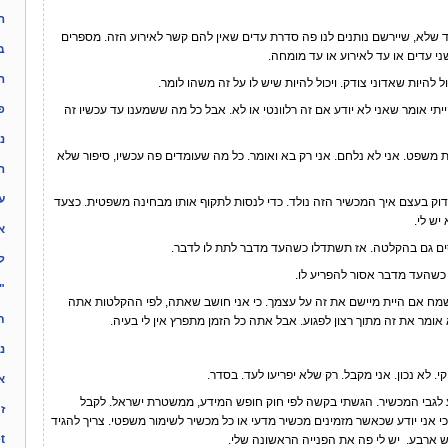
ה
 שלא, שיירשם נותנים לנו פה סדרת עדים שאין להם קשר לאירוע הזה. מספרים
ב
שני עדים או עד לאירוע או עד מומחה.
ה
להיות שאדוני צודק. ויכול להיות שיש לו על זה משהו לומר.
פ
אומר שאני לא יודע אם זה רלוונטי או לא. אבל כל מה ששמענו עד עכשיו זה
נ
 משפט. אני לא נלחם. אני רק בא ואומר. כל מה שעומדים פה עכשיו, סיפור שלא
ה
ע
עצם איך המכשיר הזה נולד. כדי לנסות לתקוף אותו מבחינה משפטית. כצעד
יש לי.
א
 גם בהקלטה. אז תשתדלו כשהעד מדבר לתת לו לדבר.
ל
העד מדבר אסור להפריע לו.
"
ח אם היית מיישם את זה על עצמך. כי אני חושב שאתה, לפי ההקלטות אתה
ת
מר את זה מתוך רצון לפגוע. אבל אתה כל הזמן מתפרץ אין לי בעיה.
נ
לא נכון. אני מקבל. רק שלא יפריעו לעד. בסדר.
א
בי המכשיר. הגשתי בקשה לפי חוק חופש המידע, ממשטרת ישראל. לקבל
ז
כי אני יודע שכאשר מזמינים מכשיר מדעי או כל מכשיר לשימור משפטי. צריך להגיד
ynet: 
 ארבע. יש לי פה את הפנייה הראשונה שלי.