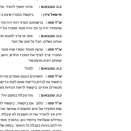
כ.ה. טננבאום :
אדוני ימשיך להעיד. אתה ת
מישאל עידן :
ביקשתי במכרז שיצא ב-2006 קיבלתי תשובה שיצא מכרז פטור ממכרז.
עו"ד סמו :
שהמחיר היה כך וכך והיה פטור ממכרז וכל ה
כ.ה. טננבאום :
אוקי אז צריך למצוא את זה.
אנחנו נשלים. חבל על זמנו של העד.
עו"ד סמו :
עכשיו מאחר ואמרו שזה פטור מ
המכרז. צריך לצרף את המכרז החדש, הישן.ה
שאתם רוצים מהמכשיר.
כ.ה. טננבאום :
למה?
עו"ד סמו :
האפיונים בעצם אומרים מה תכל
ביקשתי גם לבדוק בדיקות שאם לקחו בדיק
מכשירים אחרים. ביקשתי לראות הנחיות משפ
כ.ה. טננבאום :
מה קיבלת במקום זה?
עו"ד סמו :
כלום. וגם ביקשתי, ביקשתי לדע
שמו ותפקידו של איש המשטרה שאישר את זה
יודע איך להגדיר את זה תשובות לא קיבלתי.
היו להם בעיות בקבלת כל החומר. בסופו של 