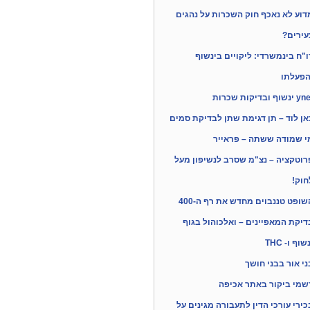
דוע לא נאכף חוק השכרות על נהגים
עירים?
ו"ח בינמשרדי: ליקויים בינשוף
הפעלתו
ינשוף ובדיקות שכרות
אן לוד – תן דגימת שתן לבדיקת סמים
י שמודה ששתה – פראייר
רוטקציה – נצ"מ שסרב לנשיפון מעל
חוק!
שופט טננבוים מחדש את רף ה-400
דיקת המאפיינים – ואלכוהול בגוף
שוף ו- THC
ני אור בבני חושך
שמי ביקור באתר אכיפה
כירי עורכי הדין לתעבורה מגינים על