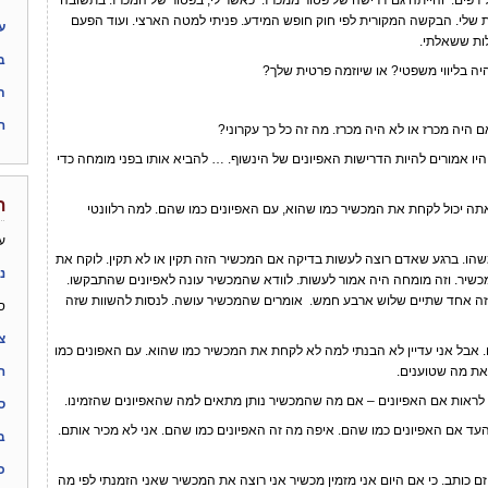
דפים. והייתה גם דרישה של פטור ממכרז. כאשר לי, בפטור של המכרז. בתשובה
שלי. הבקשה המקורית לפי חוק חופש המידע. פניתי למטה הארצי. ועוד הפעם
לות ששאלתי.
ב
 בליווי משפטי? או שיוזמה פרטית שלך?
ת
ה
היה מכרז או לא היה מכרז. מה זה כל כך עקרוני?
ו אמורים להיות הדרישות האפיונים של הינשוף. … להביא אותו בפני מומחה כדי
ת
 יכול לקחת את המכשיר כמו שהוא, עם האפיונים כמו שהם. למה רלוונטי
ע
. ברגע שאדם רוצה לעשות בדיקה אם המכשיר הזה תקין או לא תקין. לוקח את
נ
כשיר. וזה מומחה היה אמור לעשות. לוודא שהמכשיר עונה לאפיונים שהתבקשו.
 זה אחד שתיים שלוש ארבע חמש. אומרים שהמכשיר עושה. לנסות להשוות שזה
ס
צ
אבל אני עדיין לא הבנתי למה לא לקחת את המכשיר כמו שהוא. עם האפונים כמו
את מה שטוענים.
ה
אות אם האפיונים – אם מה שהמכשיר נותן מתאים למה שהאפיונים שהזמינו.
ס
עד אם האפיונים כמו שהם. איפה מה זה האפיונים כמו שהם. אני לא מכיר אותם.
ב
כ
תב. כי אם היום אני מזמין מכשיר אני רוצה את המכשיר שאני הזמנתי לפי מה