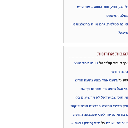
על 240, 290, 300 ו-400 – פטישיזם
עולם המשפט
אונה קטלנית, גרם מוות ברשלנות או
ריגה?
גובות אחרונות
ורך דין דוד קולקר
על
ג'וינט אחד מונע
היגה חודש
תיו
על
ג'וינט אחד מונע נהיגה חודש
בי סגל שופט בדימוס מנפץ את
מיתוס שבישראל לא מרשיעים בלי
פק סביר: הרשיע בפרשת חנית קיקוס
רצח ואונס עוד לפני שנמצאה הגופה
י "הייתי שופט
על
ת"פ (ב"ש) 76/93 –