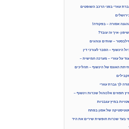
ברת עוזרי בפני הרכב השופטים
ירושלים
הגנה אסורה – בפקודה!
שיפון -איך זה עובד?
ילבסטר – שותים ונוהגים
יול הינשוף – הסבר לעורכי דין
עוד על עוזרי – מערכה חמישית –
חיתת האונס של הינשוף – תהליכים
קבילים
ודה לך גברת עוזרי
יץ תפוזים אלכוהול שכרות וינשוף –
טויות במיץ עגבניות
טטיסטיקה של אסון בפתח
י בעד שכרות חופשית שירים את היד