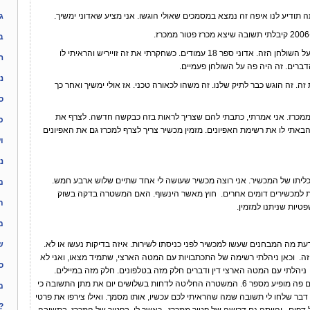
ודיע לנו איפה זה נמצא במסמכים שאולי הוגשו. אני מציע שאדוני ימשיך.
ג
ב
ברשותכם הצרור הזה היה פה על השולחן הזה. אדוני ספר 18 עמודים. כשחקרתי את זה זוייריש והראיתי לו
ה
דברים. זה היה פה על השולחן פעמיים.
נ
 זה הוגש כבר לתיק שלנו. זה משהו לכאורה טכני. אז אולי ימשיך ואחר כך
ס
מכרז. אני אמרתי, כתבתי להם שצריך לראות בזה כבקשה חדשה. לצרף את
כ
באתי לו את רשימת האפיונים. מזמין מכשיר צריך לצרף למכרז גם את האפיונים
ו
נ
יתו של המכשיר. אני רוצה מכשיר שעושה לי אחד שתיים שלוש ארבע חמש.
מ
ות למכשירים דומים אחרים. חוץ מאשר הינשוף. האם המשטרה בדקה בשוק
ת
טיות שניתנו למזמין.
מ
ת מה המבחנים שעשו למכשיר לפני כניסתו לשירות. איזה בדיקות נעשו או לא.
ש
. וכאן ניהלתי רשימה של התכתבויות עם המטה הארצי, שתמיד מצאו, ואני לא
ס
 ניהלתי עם המטה הארצי דין ודברים חלק מזה בטלפונים. חלק מזה במיילים.
במיילים ששלחתי צירפתי כאן. בתאריך מסוים פה מופיע מספר 6. המשטרה החליטה לדחות בשלושים יום את מתן התשובה כי
מ
דבר שלחו לי תשובה שמה שהראיתי לכם עכשיו, אותו מסמך. ואילו צירפו את פרטי
?