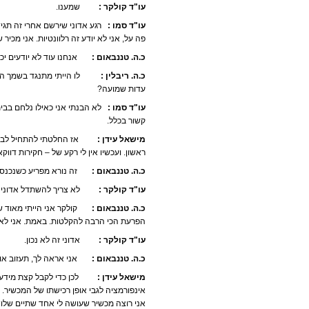
עו"ד קולקר :
שמענו.
עו"ד סמו :
רגע אדוני שירשם אחרי זה תגיד
פה על, אני לא יודע זה רלוונטיות. אני מכיר 
כ.ה. טננבאום :
אנחנו עוד לא יודעים יכול 
כ.ה. ריבלין :
לו הייתי מתנגד בשמך הייתי 
עדות שמועה?
עו"ד סמו :
לא הבנתי אני כאילו נלחם בבית
קשור בכלל.
מישאל עידן :
אז החלטתי להתחיל לבדוק ב
ראשון. ועכשיו אין לי רקע של – חקירות דווקא 
כ.ה. טננבאום :
זה נורא מפריע כשנכנסים
עו"ד קולקר :
לא צריך להשתדל אדוני כש
כ.ה. טננבאום :
קולקר אני הייתי מאוד שמ
הפרעת הכי הרבה להקלטות. באמת. אני לא או
עו"ד קולקר :
אדוני זה לא נכון.
כ.ה. טננבאום :
אני אראה לך, תעזוב אוקי. 
מישאל עידן :
לכן כדי לקבל קצת מידע לג
אינפורמציה לגבי אופן רכישתו של המכשיר. 
אני רוצה מכשיר שעושה לי אחד שתיים שלוש