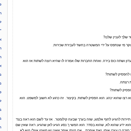
פ
ח
ל
"
שלך לעניין שלנו?
א
וקר מי שנתפס על ידי המשטרה בחשד לעבירת שכירות.
ה
ה
עדון ושתה כוס בירה. ואחת החברות שלו אמרה לו שהיא רוצה לשתות אז הוא
א
להפסיק לשתות?
מ
רצתה.
מ
סיק לשתות?
פ
רצו שהוא ינהג. הוא הפסיק לשתות. בקיצור. זה כרגע לא חשוב למשפט. הוא
ל
ב
ב
רות להגיע לחוף אלמוג, שזה בערך שבעה קילומטר. אז עד לשם הוא ראה בצד
א ידע שהוא לא, שהוא בסדר. הוא המשי ך נסע הגיע לאן שהגיע. ראה שאין שם
ת
חזרה כן עצרו אותו. זאת אומרת .. אם הייתי אומר שאני יש משהו אצלי הוא לא