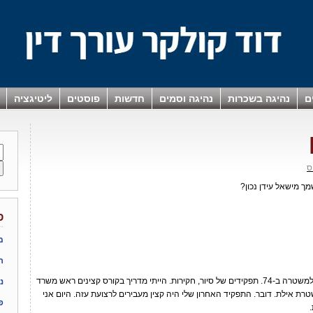
ם
נהיגה בשכרות
נהיגה וסמים
חדשות
פוסטים
ליטיגציה
ס
 מישאל עידן נכון?
פ
מ
ר
ת . אני קצין משטרה בגמלאות. התגייסתי למשטרה ב-74. תפקידים של סיור, חקירות. הייתי מדריך בקורס קצינים ראש משרד
נ
ת אילת. דובר. התפקיד האחרון שלי היה קצין מעבירים לרצועת עזה. היום אני
פ