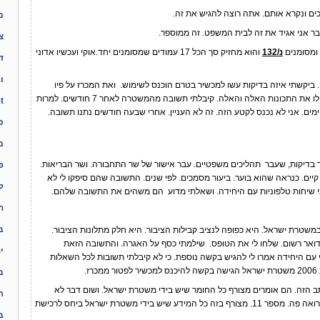
ונקרא אותם. אתה רוצה להגיש את זה.
מ
אני אגיד את זה לבית המשפט. זה ממוספר.
צ
מסומנים
נ/132
והוא מחזיק סך הכל 17 עמודים שמסומנים יחד.אוקי ועכשיו אדוני
ד
ו
י איזה בדיקות עשו למכשיר בטרם הוכנס לשימוש. ואת המכרז על פיו
המכשיר נרכש. זה מכרז שרוצה מכשיר שיש לו את התכונות האלה והאלה. קיבלתי תשובה מהמשטרה לאחר 7 חודשים. למרות
ynet 
על פי החוק הם היו חייבים לתת לי תוך 15 ימים. אני לא נכנס לקטע הזה. זה לא העניין. אחרי שבעה חודשים נתנו תשובה.
כ
מ
ות, שעבר תהליכים משפטיים. עבר אישור של שר התחבורה. ושר הבריאות.
פ
יים. כנראה שהוא בוער. ביעור מסמכים. לפי שנים. התשובה שהם סיפקו לי לא
ל
י שיחות טלפוניות עם היחידה. ושאלתי מדוע הם משהים את התשובה שלהם.
ה
ב
ת ישראל. היא כפופה לנציב קבילות הציבור. היא חלק מתלונות הציבור.
דואר רשום. שלחו לי את הטופס. שילמתי כסף על האגרה. והתשובה הזאת
ינ
עם היחידה אמרו לי להגיש בקשה נוספת. כי לא קיבלתי תשובות לכל השאלות
.
ב
המכתב הזה. הם אומרים מצורף כל החומר שיש בידי משטרת ישראל. ושום דבר לא
ר
מצורף לזה. הנה תסתכל המכתב הזה אתה רואה פה. מספר 11. מצורף בזה כל המידע שיש בידי משטרת ישראל ביחס לרכישת
ב