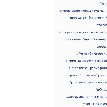
רשר)
יישני בית המשפט השתבשו (בקורת)
זייף פרוטוקול – רק לא לזכות
אתיופי"!
בולוציה – איך מפרים את החוק בבית
משפט באופן זוחל בחסות בית
משפט.
יך ויתרתי על זיכוי מלא
ה קורה בירושלים? שני סיפורים
הזמן האחרון, והנשים המוכות.
סק דין "נעם שרביט" – מה קרה
פקודת הראיות. "תעודת חוץ"
פלילים?
דיקת ינשוף – עד שזה מצליח….
יק תילת"ן – מה זה