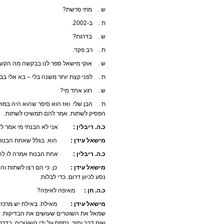
ש . מתי פרשת?
ת . ב-2002.
ש . בדרגת?
ת . רב פקד.
ש . אוקי מישאל ספר לנו בבקשה מה הקשר 
ת . לפני קצת יותר משנה בלי – בא אלי בב
ש . רגע אחד מי?
ת . הבן שלי. ואז הוא סיפר שהוא היה במו
הפסיק לשתות. אמר להם תמשיכו לשתות.
כ.ה. ריבלין :
אני לא הבנתי מי אמר לו 
מישאל עידן :
הוא. בגלל שאחת הבנות 
כ.ה. ריבלין :
אחת הבנות אמרה לו להפ
מישאל עידן :
כן. כי הם רצו לשתות והוא 
נסע לכיוון דרום. כדי לבלות.
כ.ה. חן :
מאיפה לאיפה?
מישאל עידן :
מאילת. באילת יש מרכז תיי
שמאל את השוטרים שעושים את הבדיקות. הו
שום דבר וחזר. נתפס על ידי השוטרים. בדרך 