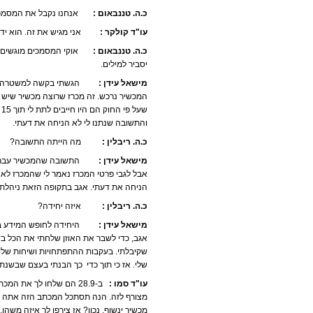
כ.ה. טננבאום :
אנחנו נקבל את המסמכים 
עו"ד קולקר :
אני מגיש את זה. הוא ידבר 
כ.ה. טננבאום :
אוקי המסמכים מוגשים ו
יסביר למילים.
מישאל עידן :
הגשתי בקשה למשטרה. ביקשת
ש
והתשובה שנתנו לי לא הניחה את דעתי.
כ.ה. ריבלין :
מה הייתה התשובה?
מישאל עידן :
התשובה שהמכשיר עבר בדיק
אבל לגבי פרטי המכרז נאמר לי שהמכרז לא ק
הניחה את דעתי. אגב בתקופה הזאת ניהלת
כ.ה. ריבלין :
איזה יחידה?
מישאל עידן :
היחידה לחופש המידע במשטר
אגב, כדי לשבר את האוזן שלחתי את הכל ב
שקיבלתי. בעקבות ההתפתחויות ושיחות שלי 
שלי. אז כי תוך כדי כך הבנתי בעצם שבשנת 2006 משטרת ישראל הגישה בקשה להיכנס למכשיר לפטור ממכרז
עו"ד סמו :
ב-28.9 הם שלחו לך את 
מכשיר ינשוף. נכון? אז צירפו לך איזה משהו.