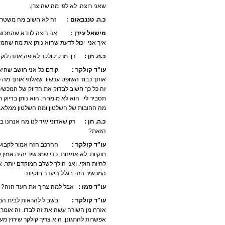
שאני רוצה. לא לפי מה שהיצרן.
כ.ה. טננבאום :
זה לא חשוב מה משטרת יש
מישאל עידן :
אני רוצה לוודא שהמכשיר ה
איך אני יכול לדעת שהוא נותן את מה שהמ
כ.ה. חן :
כן. מרק קולקר לאיפה אתה לוק
עו"ד קולקר :
קודם כל אני חושב שהיא כ
אותך כבוד השופט עכשיו. שאלתי אותך מה כ
זה כל כך חשוב לבדוק את הדיוק של המכשיר.
תסביר לי. הוא לא מומחה. הוא נותן בדיוק 
מה החובות של השלטון ומה השלטון ממלא. 
כ.ה. חן :
רק שאדוני יגיד לנו מה אנחנו ב
הזאת?
עו"ד קולקר :
ההרכב הזה אמור לקבוע שהמ
חוקיות. לא אמינות. כדי שמכשיר יהיה אמין 
להיות חוקי. ואני הולך לשלב המוקדם יותר. 
המכשיר הזה בגלל היעדר חוקיות.
עו"ד סמו :
אבל למה צריך את העד הזה?
עו"ד קולקר :
בשביל להראות לבית המשפט 
אזרח מן השורה עשה את זה לבדו. זה אומר, אד
אפשרות להתגונן. הוא צריך קולקר שירוץ מערכ