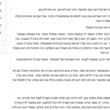
מ
ראל רוצה אם המכשיר הזה הוא לא טוב אז הוא לא טוב.
גי
זה שנרכש אכן עונה לאפיונים שהמשטרה נתנה. אבל אם אין אפיונים כאלה.
ל
שטרה רוצה.
נ
ח את העדות הזאת?
ב
בר הלכה. תאמר לי בבקשה אתה, כשאני שאלתי אותך, את השאלה ששאל
ל כך היה חשוב לך העניין של המדידות והבדיקות. אתה לא נתת לי תשובה. מה
 אני כל העניין הזה של דיוק של מכשירים מידות ומשקולות. אתה נתת לי הסבר.
תיאור מה עובר ביחסים בין אזרח מן השורה עם השלטון. מה הזכויות מה הוא מקבל.
זה הכל.
תור הרכב שאמור לקבוע את האמינות של המכשיר. נעשה עם כל האינפורמציה
כשיר ההכרזות שלו, המידע שיש על פיהם הכריזו את ההכרזות האלה הם לא
קודם הוא צריך להיות חוקי. אחר כך בודקים אם מה שחוקי אמין. קודם הוא צריך
אם המכשיר הוא לא חוקי הוא לא מעניין אותנו בכלל אם הוא אמיין. צריך לפסול את
שלא הפכנו אבן. לא הייתה אבן שלא הפכנו בשביל לקבל את המידע. וזה
וני, זה אומר אדוני שאזרח מן השורה לא יכול להתגונן. הוא מועמד לדין ואין לו
אה לערכאה לערכאה, שיגחכו עליו. ויגידו עליו כל מיני מילים, שאולי הוא יגיע לזה