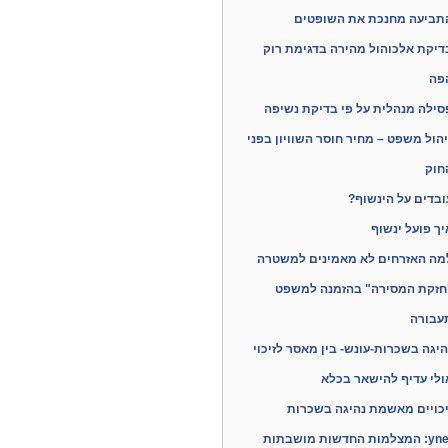
תביעה מחנכת את השופטים
דיקת אלכוהול מהירה בדגימת רוק
פה
סילה מנהלית על פי בדיקת נשיפה
יהול משפט – מחיר חוסר השוויון בפני
חוק
ובדים על הינשוף?
יך פועל ינשוף
מה האזרחים לא מאמינים למשטרה
חזקת המסירה" בהזמנה למשפט
עבורה
היגה בשכרות-עונש- בין מאסר לזיכוי
ולי עדיף להישאר בכלא
יכויים מאשמת נהיגה בשכרות
המצלמות החדשות מושבתות