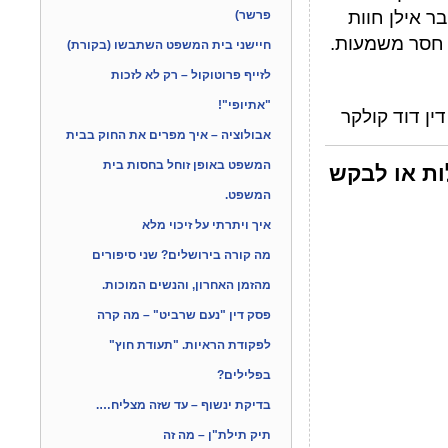
ר אילן חוות
פרשר)
 חסר משמעות.
חיישני בית המשפט השתבשו (בקורת)
לזייף פרוטוקול – רק לא לזכות
"אתיופי"!
ין דוד קולקר
אבולוציה – איך מפרים את החוק בבית
המשפט באופן זוחל בחסות בית
ות או לבקש
המשפט.
איך ויתרתי על זיכוי מלא
מה קורה בירושלים? שני סיפורים
מהזמן האחרון, והנשים המוכות.
פסק דין "נעם שרביט" – מה קרה
לפקודת הראיות. "תעודת חוץ"
בפלילים?
בדיקת ינשוף – עד שזה מצליח….
תיק תילת"ן – מה זה