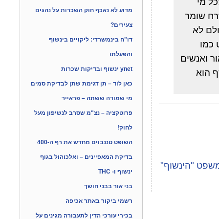
ל מי
מדוע לא נאכף חוק השכרות על נהגים
רח שומר
צעירים?
ולם לא
דו"ח בינמשרדי: ליקויים בינשוף
 כמו
והפעלתו
ר ואנשים
ynet ינשוף ובדיקות שכרות
ף הוא
כאן לוד – תן דגימת שתן לבדיקת סמים
מי שמודה ששתה – פראייר
פרוטקציה – נצ"מ שסרב לנשיפון מעל
לחוק!
השופט טננבוים מחדש את רף ה-400
בדיקת המאפיינים – ואלכוהול בגוף
משפט "הינשוף"
ינשוף ו- THC
בני אור בבני חושך
רשמי ביקור באתר אכיפה
בכירי עורכי הדין לתעבורה מגינים על