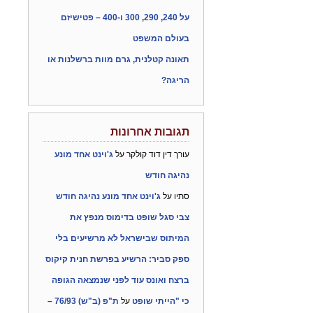
על 240, 290, 300 ו-400 – פטישיזם
בעולם המשפט
תאונה קטלנית, גרם מוות ברשלנות או
הריגה?
תגובות אחרונות
עורך דין דוד קולקר
על
ג'וינט אחד מונע
נהיגה חודש
סתיו
על
ג'וינט אחד מונע נהיגה חודש
צבי סגל שופט בדימוס מנפץ את
המיתוס שבישראל לא מרשיעים בלי
ספק סביר: הרשיע בפרשת חנית קיקוס
ברצח ואונס עוד לפני שנמצאה הגופה
כי "הייתי שופט
על
ת"פ (ב"ש) 76/93 –