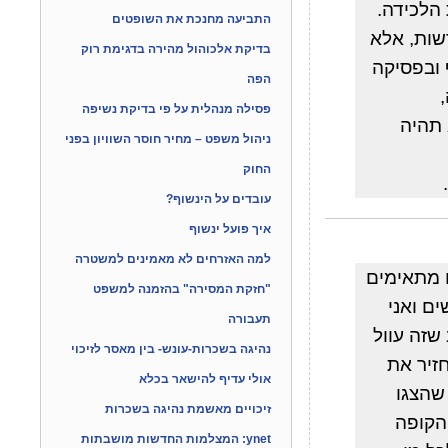
 הלכידה.
התביעה מחנכת את השופטים
שות, אלא
בדיקת אלכוהול מהירה בדגימת רוק
 ובפסיקה
הפה
פסילה מנהלית על פי בדיקת נשיפה
 תהיה
ניהול משפט – מחיר חוסר השוויון בפני
החוק
עובדים על הינשוף?
איך פועל ינשוף
למה האזרחים לא מאמינים למשטרה
 מתאימים
"חזקת המסירה" בהזמנה למשפט
ם ואני
תעבורה
שזה עוול
נהיגה בשכרות-עונש- בין מאסר לזיכוי
זיר את
אולי עדיף להישאר בכלא
שהצגו
זיכויים מאשמת נהיגה בשכרות
הקופה
ynet: המצלמות החדשות מושבתות