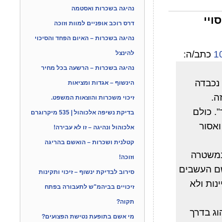
נהיגה בשכרות ואסטמה
ויי
דרס רוכב אופניים למוות וזוכה
נהיגה בשכרות – האיום הפחד והסיכוי
כתב/ה:
להינצל
נהיגה בשכרות – הרשעה בכל מחיר
 נכבדה
הינשוף – אגדות ומציאות
ה.
זיכוי משכרות והוצאות המשפט.
. כולם
בדיקת נשיפה אלכוהול | 535 מיקרוגרם
אסור
אלכוהול ונהיגה – זו לא עבירה!
קטלנית ושכרות – הואשם בהריגה
 במשטרה
וזוכה!
שם העשבים
סירוב לבדיקת ינשוף – זיכוי ותקינות
נות ולא
זיכויים בביהמ"ש לתעבורה בפתח
תקוה?
וג בדרך
מי אשם בתופעת נטישת הפצועים?