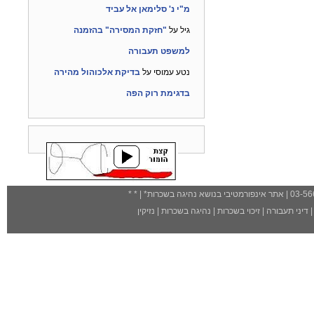
מ"י נ' סלימאן אל עביד
גיל
על
"חזקת המסירה" בהזמנה
למשפט תעבורה
נטע עמוסי
על
בדיקת אלכוהול מהירה
בדגימת רוק הפה
| אתר אינפורמטיבי בנושא נהיגה בשכרות
*
| *
*
דיני תעבורה
|
זיכוי בשכרות
|
נהיגה בשכרות
|
נזיקין