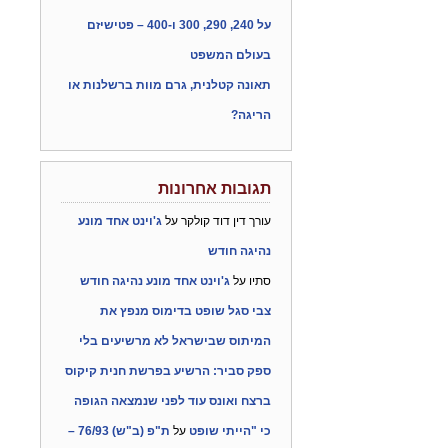
על 240, 290, 300 ו-400 – פטישיזם
בעולם המשפט
תאונה קטלנית, גרם מוות ברשלנות או
הריגה?
תגובות אחרונות
עורך דין דוד קולקר
על
ג'וינט אחד מונע
נהיגה חודש
סתיו
על
ג'וינט אחד מונע נהיגה חודש
צבי סגל שופט בדימוס מנפץ את
המיתוס שבישראל לא מרשיעים בלי
ספק סביר: הרשיע בפרשת חנית קיקוס
ברצח ואונס עוד לפני שנמצאה הגופה
כי "הייתי שופט
על
ת"פ (ב"ש) 76/93 –