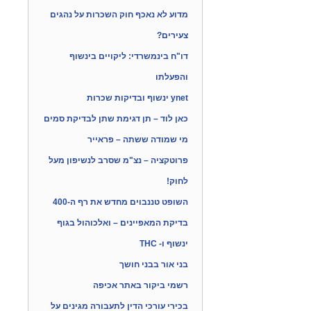
מדוע לא נאכף חוק השכרות על נהגים
צעירים?
דו"ח בינמשרדי: ליקויים בינשוף
והפעלתו
ynet ינשוף ובדיקות שכרות
כאן לוד – תן דגימת שתן לבדיקת סמים
מי שמודה ששתה – פראייר
פרוטקציה – נצ"מ שסרב לנשיפון מעל
לחוק!
השופט טננבוים מחדש את רף ה-400
בדיקת המאפיינים – ואלכוהול בגוף
ינשוף ו- THC
בני אור בבני חושך
רשמי ביקור באתר אכיפה
בכירי עורכי הדין לתעבורה מגינים על