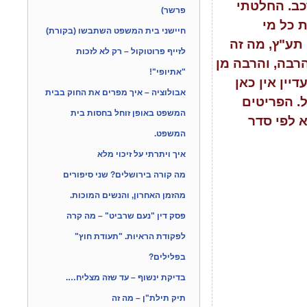
כב. החלטתי
פרשר)
 כל מי
חיישני בית המשפט השתבשו (בקורת)
 תע"ץ, מה זה
לזייף פרוטוקול – רק לא לזכות
הרבה, והרבה מן
"אתיופי"!
ין אין כאן
אבולוציה – איך מפרים את החוק בבית
. הפריטים
המשפט באופן זוחל בחסות בית
א לפי סדר
המשפט.
איך ויתרתי על זיכוי מלא
מה קורה בירושלים? שני סיפורים
מהזמן האחרון, והנשים המוכות.
פסק דין "נעם שרביט" – מה קרה
לפקודת הראיות. "תעודת חוץ"
בפלילים?
בדיקת ינשוף – עד שזה מצליח….
תיק תילת"ן – מה זה