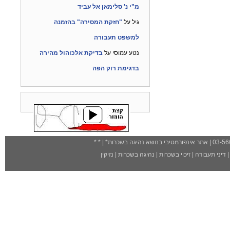
מ"י נ' סלימאן אל עביד
גיל
על
"חזקת המסירה" בהזמנה
למשפט תעבורה
נטע עמוסי
על
בדיקת אלכוהול מהירה
בדגימת רוק הפה
| אתר אינפורמטיבי בנושא נהיגה בשכרות
*
| *
*
דיני תעבורה
|
זיכוי בשכרות
|
נהיגה בשכרות
|
נזיקין