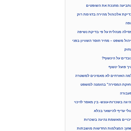
תביעה מחנכת את השופטים
דיקת אלכוהול מהירה בדגימת רוק
פה
סילה מנהלית על פי בדיקת נשיפה
יהול משפט – מחיר חוסר השוויון בפני
חוק
ובדים על הינשוף?
יך פועל ינשוף
מה האזרחים לא מאמינים למשטרה
חזקת המסירה" בהזמנה למשפט
עבורה
היגה בשכרות-עונש- בין מאסר לזיכוי
ולי עדיף להישאר בכלא
יכויים מאשמת נהיגה בשכרות
המצלמות החדשות מושבתות