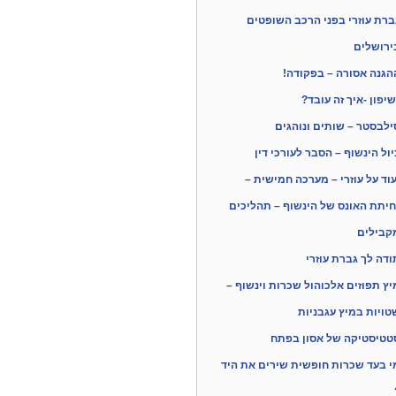
ברת עוזרי בפני הרכב השופטים
ירושלים
הגנה אסורה – בפקודה!
שיפון -איך זה עובד?
ילבסטר – שותים ונוהגים
יול הינשוף – הסבר לעורכי דין
עוד על עוזרי – מערכה חמישית –
חיתת האונס של הינשוף – תהליכים
קבילים
ודה לך גברת עוזרי
יץ תפוזים אלכוהול שכרות וינשוף –
טויות במיץ עגבניות
טטיסטיקה של אסון בפתח
י בעד שכרות חופשית שירים את היד