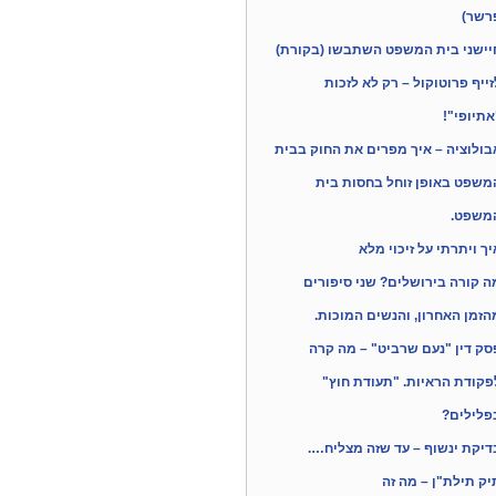
רשר)
יישני בית המשפט השתבשו (בקורת)
זייף פרוטוקול – רק לא לזכות
אתיופי"!
בולוציה – איך מפרים את החוק בבית
משפט באופן זוחל בחסות בית
משפט.
יך ויתרתי על זיכוי מלא
ה קורה בירושלים? שני סיפורים
הזמן האחרון, והנשים המוכות.
סק דין "נעם שרביט" – מה קרה
פקודת הראיות. "תעודת חוץ"
פלילים?
דיקת ינשוף – עד שזה מצליח….
יק תילת"ן – מה זה