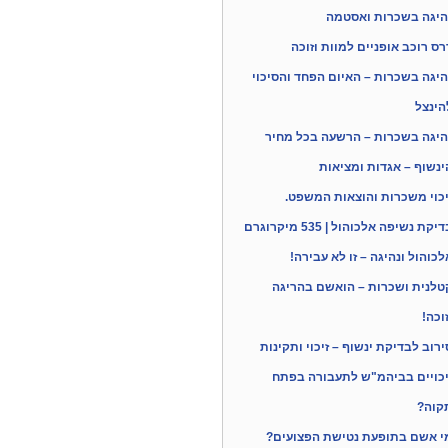
היגה בשכרות ואסטמה
רס רוכב אופניים למוות וזוכה
היגה בשכרות – האיום הפחד והסיכוי
הינצל
היגה בשכרות – הרשעה בכל מחיר
ינשוף – אגדות ומציאות
יכוי משכרות והוצאות המשפט.
יקת נשיפה אלכוהול | 535 מיקרוגרם
לכוהול ונהיגה – זו לא עבירה!
טלנית ושכרות – הואשם בהריגה
זוכה!
ירוב לבדיקת ינשוף – זיכוי ותקינות
יכויים בביהמ"ש לתעבורה בפתח
קוה?
י אשם בתופעת נטישת הפצועים?