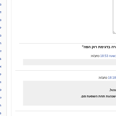
נ
ד
נ
ל
נ
ה
ז
כתב/ה:
בד
א
ק
כתב/ה:
ו
ס
הול.
שנהגת תחת השפעת סם.
ז
ת
מ