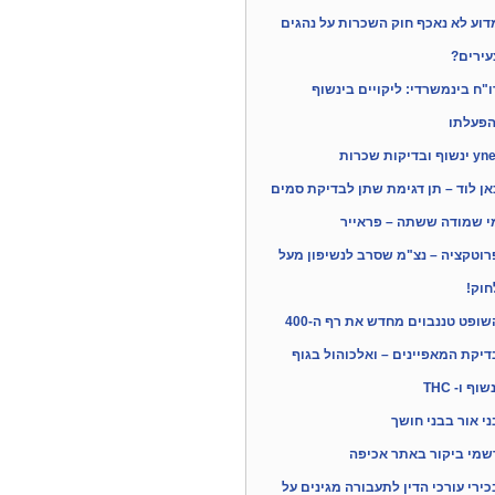
דוע לא נאכף חוק השכרות על נהגים
עירים?
ו"ח בינמשרדי: ליקויים בינשוף
הפעלתו
ינשוף ובדיקות שכרות
אן לוד – תן דגימת שתן לבדיקת סמים
י שמודה ששתה – פראייר
רוטקציה – נצ"מ שסרב לנשיפון מעל
חוק!
שופט טננבוים מחדש את רף ה-400
דיקת המאפיינים – ואלכוהול בגוף
שוף ו- THC
ני אור בבני חושך
שמי ביקור באתר אכיפה
כירי עורכי הדין לתעבורה מגינים על