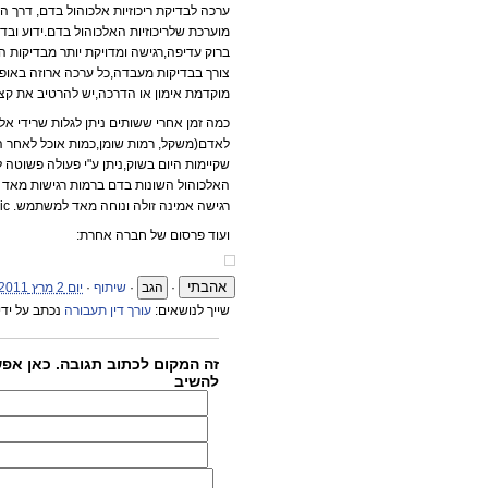
ערכה לבדיקת ריכוזיות אלכוהול בדם, דרך ה
מוערכת שלריכוזיות האלכוהול בדם.ידוע ובדו
צורך בבדיקות מעבדה,כל ערכה ארוזה באופן
מוקדמת אימון או הדרכה,יש להרטיב את קצה הפד של הבדי
לאדם(משקל, רמות שומן,כמות אוכל לאחר השת
רגישה אמינה זולה ונוחה מאד למשתמש. Biomedic הינה הנציגה הבלעדית של היצרן בישראל.
ועוד פרסום של חברה אחרת:
אהבתי
·
·
שיתוף
·
יום 2 מרץ 2011‏ בשעה 12:31‏
שייך לנושאים:
עורך דין תעבורה
נכתב על ידי 
זה המקום לכתוב תגובה. כאן אפ
להשיב