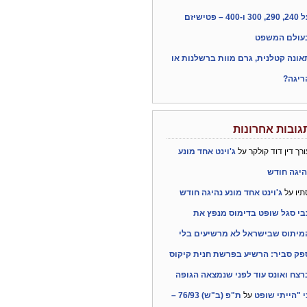
על 240, 290, 300 ו-400 – פטישיזם
עולם המשפט
אונה קטלנית, גרם מוות ברשלנות או
ריגה?
גובות אחרונות
ורך דין דוד קולקר
על
ג'וינט אחד מונע
היגה חודש
תיו
על
ג'וינט אחד מונע נהיגה חודש
בי סגל שופט בדימוס מנפץ את
מיתוס שבישראל לא מרשיעים בלי
פק סביר: הרשיע בפרשת חנית קיקוס
רצח ואונס עוד לפני שנמצאה הגופה
י "הייתי שופט
על
ת"פ (ב"ש) 76/93 –