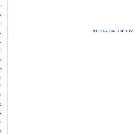
ה
ב
ה
עה מחנכת את השופטים
»
פ
נ
ה
ע
א
ל
"
ת
נ
א
ז
ynet: 