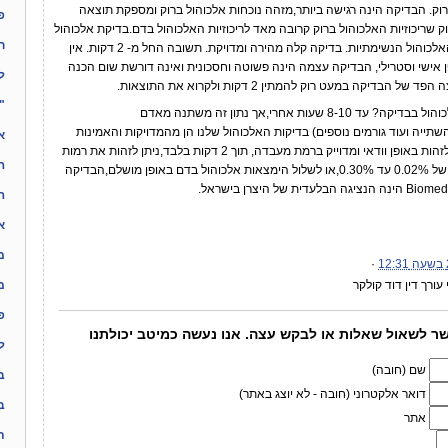
רוק. הבדיקה הינה רגישה ביותר,מזהה נוכחות אלכוהול ברוק ומספקת תוצאה
פ
ק שריכוזיות האלכוהול ברוק קרובה מאד לריכוזיות האלכוהול בדם.בדיקת אלכוהול
ח
ברוק עדיפה,רגישה ומדויקת יותר מבדיקות האלכוהול הנשימתיות. בדיקה קלה מהירה ומדויקת. תשובה החל מ- 2 דקות. אין
 אישי וסטרילי, הבדיקה עצמה הינה פשוטה וחסכונית ואינה דורשת שום הכנה
ל
קה במעט רוק להמתין 2 דקות ולקרוא את התוצאות.
"
כמה זמן אחרי ששותים ניתן לגלות שרידי אלכוהול בבדיקה? עד 8-10 שעות אחרי,אך נתון זה משתנה מאדם
ייה ועוד גורמים נוספים) בדיקות האלכוהול שלנו הן מהמדויקות והאמינות
א
שקיימות היום בשוק,ניתן ע"י פעולה פשוטה לזהות באופן וודאי ומדוייק ברמת מעבדה, תוך 2 דקות בלבד,ניתן לזהות את רמות
ה
האלכוהול השונות בדם ברמות רגישות מאד של 0.02% עד 0.30%,או לשלול הימצאות אלכוהול בדם באופן מושלם,הבדיקה
ה
א
מ
·
עורך דין דוד קולקר
מ
פ
שר לשאול שאלות או לבקש עצה. אנו נעשה כמיטב יכולתנו
ל
שם (חובה)
ב
דואר אלקטרוני (חובה - לא יוצג באתר)
ב
אתר
ת